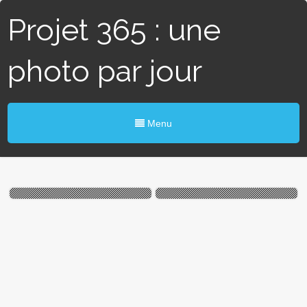
Projet 365 : une
photo par jour
Menu
#136 / 365 – Photo
#110 / 365 – Mare aux
renversée (Angers)
canards (Beaucouzé)