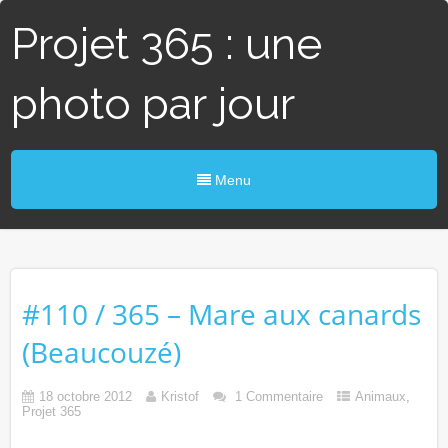
Projet 365 : une
photo par jour
Menu
#110 / 365 – Mare aux canards
(Beaucouzé)
18 octobre 2012
Kristof
1 Commentaire
Animaux
,
Projet 365