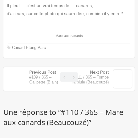
Il pleut … c’est un vrai temps de … canards,
d’ailleurs, sur cette photo qui saura dire, combien il y en a ?
Mare aux canards
Canard
Etang
Parc
Previous Post
Next Post
#109 / 365 –
#111 / 365 – Tombe
Galipette (Blain)
la pluie (Beaucouzé)
Une réponse to “
#110 / 365 – Mare
aux canards (Beaucouzé)
”