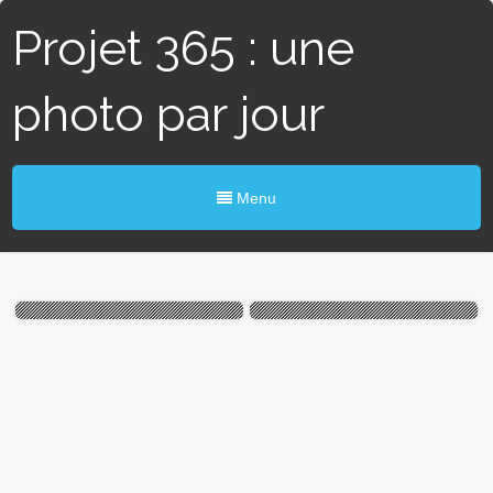
Projet 365 : une
photo par jour
Menu
#338 / 365 — Chouette
# 96 / 365 – Reflet du
fenêtre (Bouchemaine)
Prieuré (Beaucouzé)