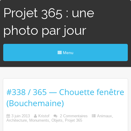
Projet 365 : une
photo par jour
Menu
#338 / 365 — Chouette fenêtre
(Bouchemaine)
3 juin 2013
Kristof
2 Commentaires
Animaux
,
Architecture
,
Monuments
,
Objets
,
Projet 365