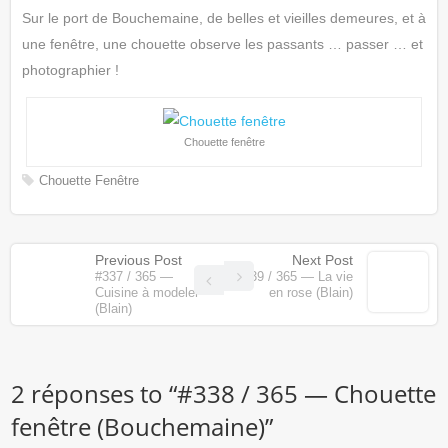
Sur le port de Bouchemaine, de belles et vieilles demeures, et à
une fenêtre, une chouette observe les passants … passer … et
photographier !
Chouette fenêtre
Chouette
Fenêtre
Previous Post
Next Post
#337 / 365 —
#339 / 365 — La vie
Cuisine à modeler
en rose (Blain)
(Blain)
2 réponses to “
#338 / 365 — Chouette
fenêtre (Bouchemaine)
”