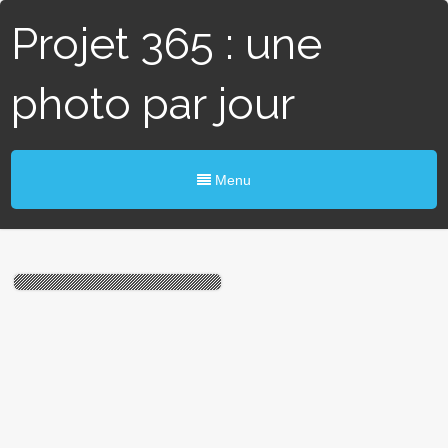
Projet 365 : une
photo par jour
Menu
#349 / 365 — Double cœur
(Blain)