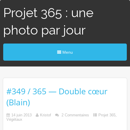
Projet 365 : une
photo par jour
Menu
#349 / 365 — Double cœur
(Blain)
14 juin 2013
Kristof
2 Commentaires
Projet 365
,
Végétaux