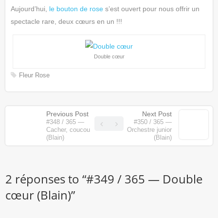
Aujourd’hui,
le bouton de rose
s’est ouvert pour nous offrir un
spectacle rare, deux cœurs en un !!!
Double cœur
Fleur
Rose
Previous Post
Next Post
#348 / 365 —
#350 / 365 —
Cacher, coucou
Orchestre junior
(Blain)
(Blain)
2 réponses to “
#349 / 365 — Double
cœur (Blain)
”