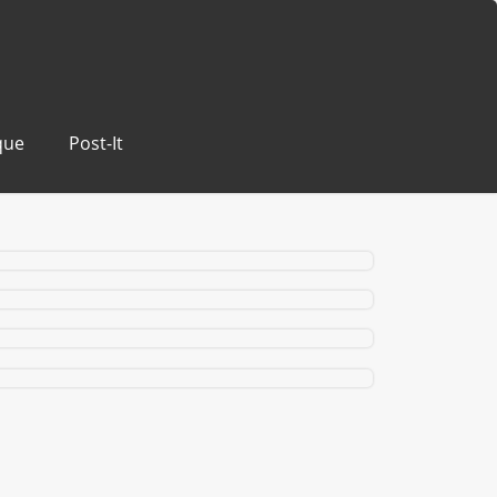
que
Post-It
#356 / 365 — Faites de la musique (Blain)
#336 / 365 — Çà va sortir ! (Guenrouët)
#322 / 365 – Casse à Cannes (Blain)