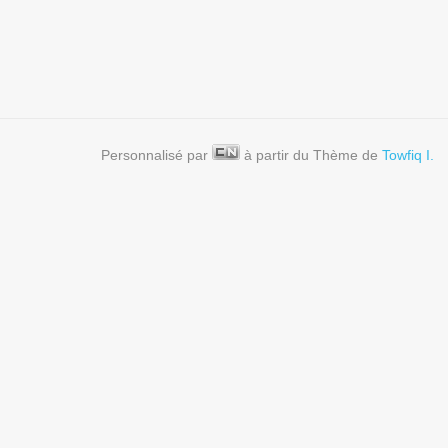
#312 / 365 – René Friot (Blain)
#270 / 365 – Jour J (Blain)
Personnalisé par
à partir du Thème de
Towfiq I.