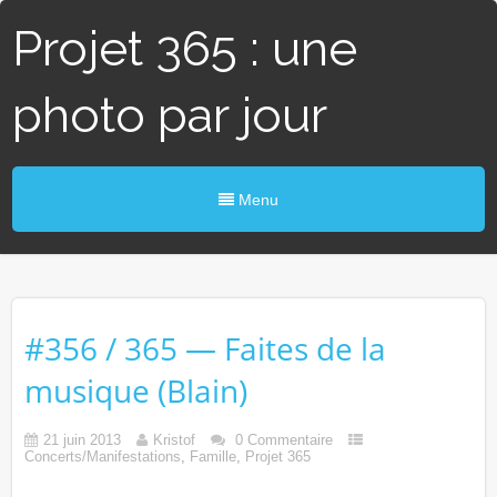
Projet 365 : une
photo par jour
Menu
#356 / 365 — Faites de la
musique (Blain)
21 juin 2013
Kristof
0 Commentaire
Concerts/Manifestations
,
Famille
,
Projet 365