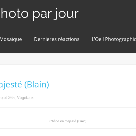
photo par jour
 Mosaïque
Dernières réactions
L’Oeil Photographi
jesté (Blain)
rojet 365
,
Végétaux
Chêne en majesté (Blain)