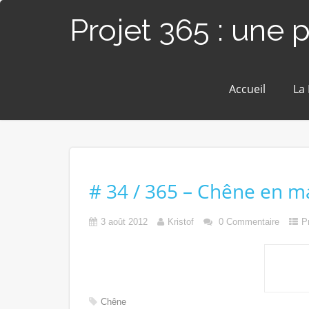
Projet 365 : une 
Accueil
La
# 34 / 365 – Chêne en ma
3 août 2012
Kristof
0 Commentaire
P
Chêne