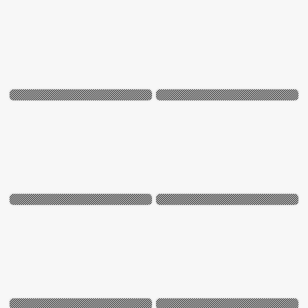
#363 / 365 — Brevet des
#362 / 365 — Mademoiselle
collèges (Blain)
Rose (Nantes)
#361 / 365 — Miroir, Miroir,
#360 / 365 — Quel appétit !
… (Blain)
(Blain)
#359 / 365 — C’est dans la
#358 / 365 — Objectif Lune
boîte ! (Blain)
(Blain)