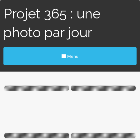
Projet 365 : une
photo par jour
Menu
#352 / 365 — Pont
#346 / 365 — Église
suspendu (Bouchemaine)
ancienne (Épiré)