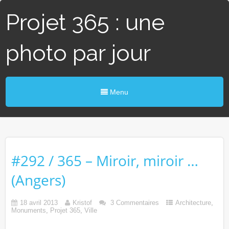
Projet 365 : une
photo par jour
Menu
#292 / 365 – Miroir, miroir …
(Angers)
18 avril 2013
Kristof
3 Commentaires
Architecture
,
Monuments
,
Projet 365
,
Ville