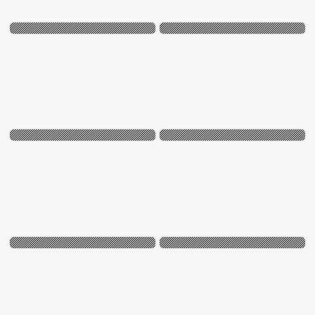
#171 / 365 – Soleil de
#170 / 365 – Light painting
couleurs (Blain)
(Blain)
#169 / 365 – Croissant sur
#168 / 365 – Clownette à la
la branche (Blain)
télé (Blain)
#167 / 365 – Lendemain de
#166 / 365 – Photo de
fête (Blain)
famille (Blain)