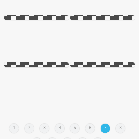
#159 / 365 – Rond point
#158 / 365 – Spaghetti
(Blain)
(Beaucouzé)
#157 / 365 – Chêne by night
#156 / 365 – Clownette
(Blain)
(Blain)
1
2
3
4
5
6
7
8