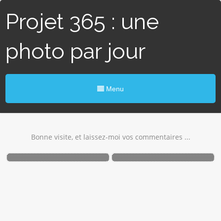
Projet 365 : une
photo par jour
Menu
Bonne visite, et laissez-moi vos commentaires ...
#125 / 365 –
#124 / 365 – Rue des
Encorbellements (Vannes)
Huguenots by night
(Piriac/Mer)