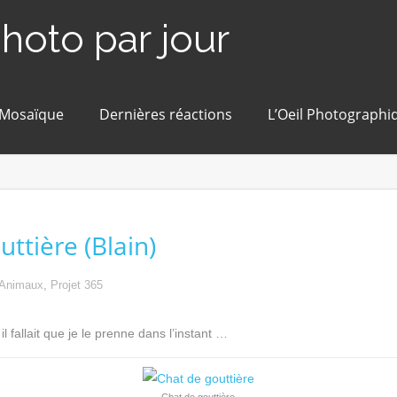
photo par jour
 Mosaïque
Dernières réactions
L’Oeil Photographi
ttière (Blain)
Animaux
,
Projet 365
il fallait que je le prenne dans l’instant …