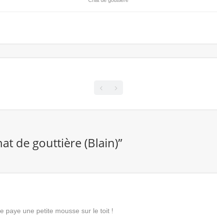
Chat de gouttière
t de gouttière (Blain)
”
se paye une petite mousse sur le toit !