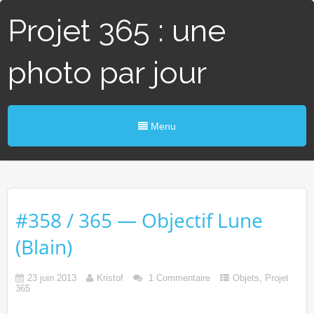
Projet 365 : une
photo par jour
Menu
#358 / 365 — Objectif Lune
(Blain)
23 juin 2013
Kristof
1 Commentaire
Objets
,
Projet
365