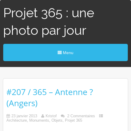
Projet 365 : une
photo par jour
Menu
#207 / 365 – Antenne ?
(Angers)
23 janvier 2013
Kristof
2 Commentaires
Architecture
,
Monuments
,
Objets
,
Projet 365